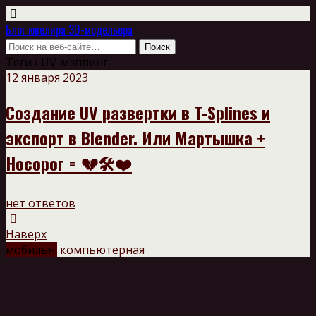
Блог ювелира 3D-модельера
Теги › UV-мэппинг
12 января 2023
Создание UV развертки в T-Splines и
экспорт в Blender. Или Мартышка +
Носорог = 💔🛠️❤️
нет ответов
Наверх
мобильн.
компьютерная