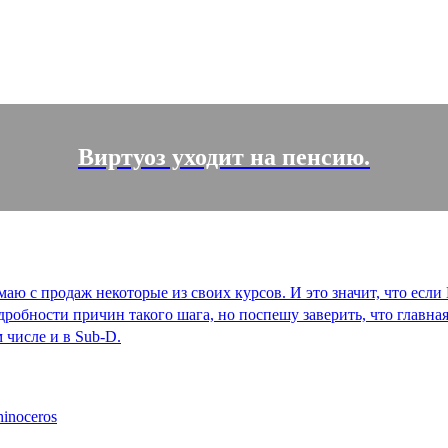
Виртуоз уходит на пенсию.
имаю с продаж некоторые из своих курсов. И это значит, что ес
одробности причин такого шага, но поспешу заверить, что главная
 числе и в Sub-D.
inoceros