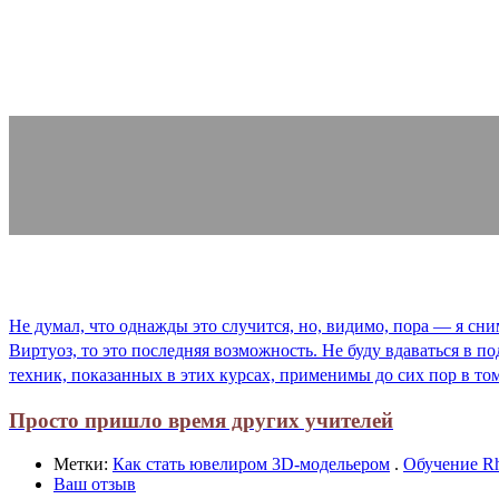
Не думал, что однажды это случится, но, видимо, пора — я сн
Виртуоз, то это последняя возможность. Не буду вдаваться в п
техник, показанных в этих курсах, применимы до сих пор в том
Просто пришло время других учителей
Метки:
Как стать ювелиром 3D-модельером
.
Обучение Rh
Ваш отзыв