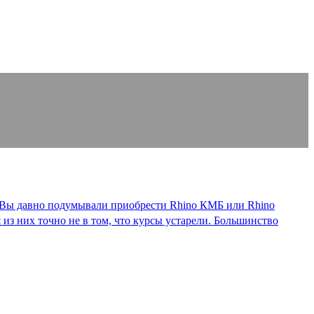
ли Вы давно подумывали приобрести Rhino КМБ или Rhino
 из них точно не в том, что курсы устарели. Большинство