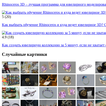
Rhinoceros 3D – лучшая программа для ювелирного моделирова
5
(20)
Как выбрать обучение Rhinoceros и куда ведет ювелирное 3D? 
4.9
(18)
Как создать ювелирную коллекцию за 5 минут, если не хватает
Случайные картинки