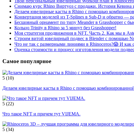
Твой персональный ювелирный Workout план в Rhinocero
Снимаю курс Rhino Виртуоз с продажи. История Кевина и
Делаем ювелирные касты в Rhino с помощью комбиниро
Конвертация моделей из T-Splines в Sub-D и обратно — р
Бесшовный орнамент по типу Meander в Grasshopper с бы
Кольцо Trinity в Rhino за 5 минут без Grasshopper!
Моя стратегия продвижения в NFT. Часть 2. Как мы в As
Строим витой ювелирный подвес в Blender с помощью Nurb
Что не так с размерными линиями в Rhinoceros?😱 И как с
Оценка стоимости и процесс изготовления модели подвес
Самое популярное
5
(10)
Делаем ювелирные касты в Rhino с помощью комбинированной
5
(22)
Что такое NFT и причем тут VIJEMA.
5
(34)