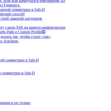
s. Или Как качнуться в ювелирном 3D
з Гонконга.
ванной симметрии в Sub-D
абочий способ!
строй заменой паттернов
tery слили $1К на крипто-инфлюэнсера
s Path и Custom Profile🙉
делать так, чтобы стало «так»
а Arachunt.
 симметрии в Sub-D