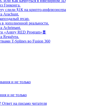
s. Или Как качнуться в ювелирном 3D
з Гонконга.
tery слили $1К на крипто-инфлюэнсера
а Arachunt.
апоздалый recap.
 в дополненной реальности.
а Achrimant.
и «Astery RED Program»🧧
а Regalvea.
твами T-Splines во Fusion 360
ния и не только