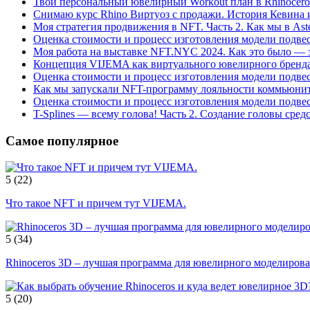
Твой персональный ювелирный Workout план в Rhinocero
Снимаю курс Rhino Виртуоз с продажи. История Кевина и
Моя стратегия продвижения в NFT. Часть 2. Как мы в As
Оценка стоимости и процесс изготовления модели подвес
Моя работа на выставке NFT.NYC 2024. Как это было — з
Концепция VIJEMA как виртуального ювелирного бренда
Оценка стоимости и процесс изготовления модели подвес
Как мы запускали NFT-программу лояльности коммьюнит
Оценка стоимости и процесс изготовления модели подвес
T-Splines — всему голова! Часть 2. Создание головы средс
Самое популярное
5
(22)
Что такое NFT и причем тут VIJEMA.
5
(34)
Rhinoceros 3D – лучшая программа для ювелирного моделирова
5
(20)