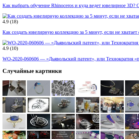
Как выбрать обучение Rhinoceros и куда ведет ювелирное 3D? 
4.9
(18)
Как создать ювелирную коллекцию за 5 минут, если не хватает
4.9
(10)
WO-2020-060606 — «Дьявольский патент», или Технократия «
Случайные картинки