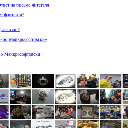
Ответ на письмо читателя
 фантазии?
по-Майкрософтовски»