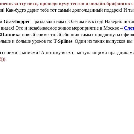
янешь за эту нить, проводя кучу тестов и онлайн-брифингов с
ия! Как-будто дарит тебе тот самый долгожданный подарок! И ты
и
Grasshopper
– раздавали нам с Олегом весь год! Наверно пото
х видах! Это и незабываемое живое мероприятие в Москве –
Слет
3D-шника
новый совместный сборник самых продвинутых фише
ольше и больше уроков по
T-Splines
. Один из таких выпусков вы 
я своими знаниями! А потому всех с наступающими праздниками!
)))