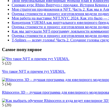
Твой персональный ювелирный Workout план в Rhinocero
Снимаю курс Rhino Виртуоз с продажи. История Кевина и
Моя стратегия продвижения в NFT. Часть 2. Как мы в As
Оценка стоимости и процесс изготовления модели подвес
Моя работа на выставке NFT.NYC 2024. Как это было — з
Концепция VIJEMA как виртуального ювелирного бренда
Оценка стоимости и процесс изготовления модели подвес
Как мы запускали NFT-программу лояльности коммьюнит
Оценка стоимости и процесс изготовления модели подвес
T-Splines — всему голова! Часть 2. Создание головы средс
Самое популярное
5
(22)
Что такое NFT и причем тут VIJEMA.
5
(34)
Rhinoceros 3D – лучшая программа для ювелирного моделирова
5
(20)