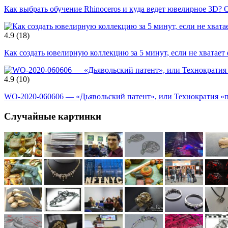
Как выбрать обучение Rhinoceros и куда ведет ювелирное 3D? 
4.9
(18)
Как создать ювелирную коллекцию за 5 минут, если не хватает
4.9
(10)
WO-2020-060606 — «Дьявольский патент», или Технократия «
Случайные картинки