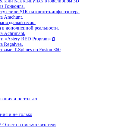
s. Или Как качнуться в ювелирном 3D
з Гонконга.
tery слили $1К на крипто-инфлюэнсера
а Arachunt.
апоздалый recap.
 в дополненной реальности.
а Achrimant.
и «Astery RED Program»🧧
а Regalvea.
твами T-Splines во Fusion 360
ния и не только