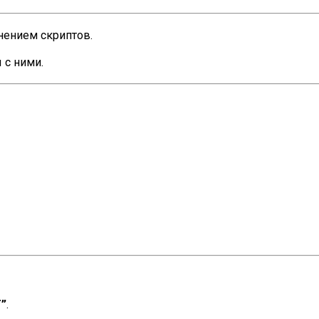
енением скриптов.
 с ними.
”
.