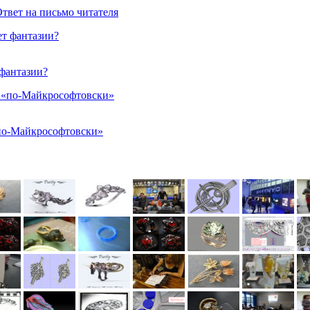
Ответ на письмо читателя
 фантазии?
по-Майкрософтовски»