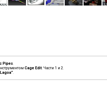
ic Pipes
.
инструментом
Cage Edit
. Части 1 и 2.
 Lagoa”
.