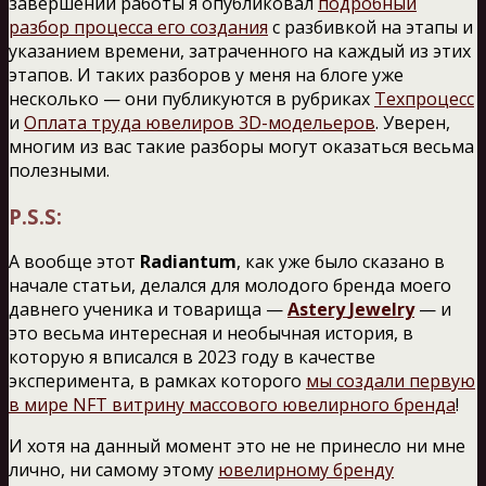
завершении работы я опубликовал
подробный
разбор процесса его создания
с разбивкой на этапы и
указанием времени, затраченного на каждый из этих
этапов. И таких разборов у меня на блоге уже
несколько — они публикуются в рубриках
Техпроцесс
и
Оплата труда ювелиров 3D-модельеров
. Уверен,
многим из вас такие разборы могут оказаться весьма
полезными.
P.S
.S
:
А вообще этот
Radiantum
, как уже было сказано в
начале статьи, делался для молодого бренда моего
давнего ученика и товарища —
Astery
Jewelry
— и
это весьма интересная и необычная история, в
которую я вписался в 2023 году в качестве
эксперимента, в рамках которого
мы создали первую
в мире NFT витрину массового ювелирного бренда
!
И хотя на данный момент это не не принесло ни мне
лично, ни самому этому
ювелирному бренду