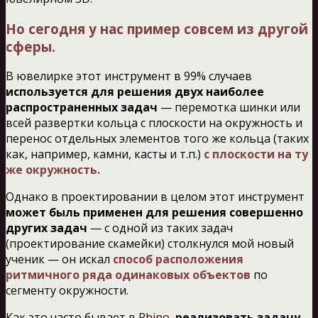
Но сегодня у нас пример совсем из другой
сферы.
В ювелирке этот инструмент в 99% случаев
используется для решения двух наиболее
распространенных задач
— перемотка шинки или
всей развертки кольца с плоскости на окружность и
перенос отдельных элементов того же кольца (таких
как, например, камни, касты и т.п.)
с плоскости на ту
же окружность.
Однако в проектировании в целом этот инструмент
может быль применен для решения совершенно
других задач
— с одной из таких задач
(проектирование скамейки) столкнулся мой новый
ученик — он искал
способ расположения
ритмичного ряда одинаковых объектов
по
сегменту окружности.
Как это часто бывает в
Rhino
,
реализовать задачу