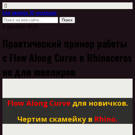
Блог ювелира 3D-модельера
6 декабря 2023
Практический пример работы
с Flow Along Curve в Rhinoceros
не для ювелиров
Flow Along Curve
для новичков.
Чертим скамейку в
Rhino.