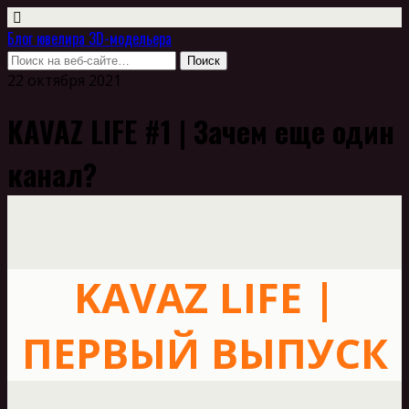
Блог ювелира 3D-модельера
22 октября 2021
KAVAZ LIFE #1 | Зачем еще один
канал?
KAVAZ LIFE |
ПЕРВЫЙ ВЫПУСК