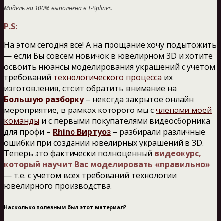
Модель на 100% выполнена в T-Splines.
P.S:
На этом сегодня все! А на прощание хочу подытожить
— если Вы совсем новичок в ювелирном 3D и хотите
освоить нюансы моделирования украшений с учетом
требований
технологического процесса
их
изготовления, стоит обратить внимание на
Большую разборку
– некогда закрытое онлайн
мероприятие, в рамках которого мы с
членами моей
команды
и с первыми покупателями видеосборника
для профи –
Rhino Виртуоз
– разбирали различные
ошибки при создании ювелирных украшений в 3D.
Теперь это фактически полноценный
видеокурс,
который научит Вас моделировать «правильно»
— т.е. с учетом всех требований технологии
ювелирного производства.
Насколько полезным был этот материал?