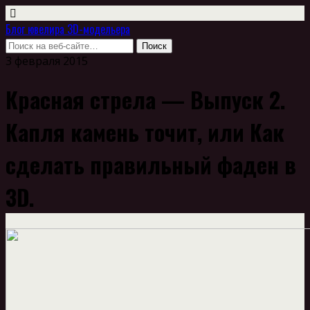
Блог ювелира 3D-модельера
3 февраля 2015
Красная стрела — Выпуск 2.
Капля камень точит, или Как
сделать правильный фаден в
3D.