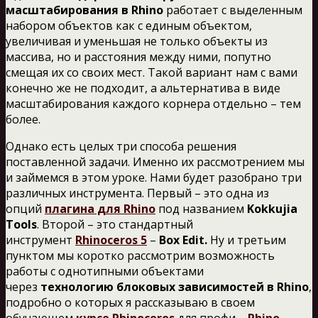
масштабирования в Rhino
работает с выделенным
набором объектов как с единым объектом,
увеличивая и уменьшая не только объекты из
массива, но и расстояния между ними, попутно
смещая их со своих мест. Такой вариант нам с вами
конечно же не подходит, а альтернатива в виде
масштабирования каждого корнера отдельно – тем
более.
Однако есть целых три способа решения
поставленной задачи. Именно их рассмотрением мы
и займемся в этом уроке. Нами будет разобрано три
различных инструмента. Первый – это одна из
опций
плагина для Rhino
под названием
Kokkujia
Tools
. Второй – это стандартный
инструмент
Rhinoceros 5
–
Box Edit.
Ну и третьим
пунктом мы коротко рассмотрим возможность
работы с однотипными объектами
через
технологию блоковых зависимостей в Rhino
,
подробно о которых я рассказываю в своем
обучающем
курсе Rhinoceros
для профи –
Rhino