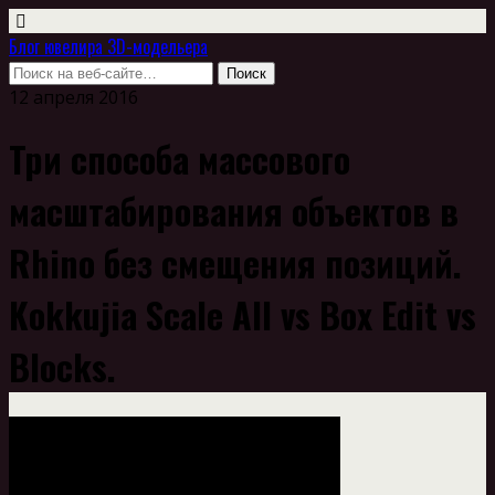
Блог ювелира 3D-модельера
12 апреля 2016
Три способа массового
масштабирования объектов в
Rhino без смещения позиций.
Kokkujia Scale All vs Box Edit vs
Blocks.